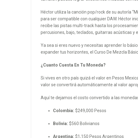
Héctor utiliza la canción pop/rock de su autoría “
para ser compatible con cualquier DAW. Héctor inic
recibe las pistas multi-track hasta los procesamie
percusiones, bajo, teclados, guitarras acústicas y 
Ya sea si eres nuevo y necesitas aprender lo bási
expander tus horizontes, el Curso De Mezcla Básico
¿Cuanto Cuesta En Tu Moneda?
Si vives en otro país quizá el valor en Pesos Mexi
valor se convertirá automáticamente al valor apr
Aquí te dejamos el costo convertido a las moneda
Colombia:
$249,000 Pesos
Bolivia:
$560 Bolivianos
Argentina:
$1,150 Pesos Argentinos